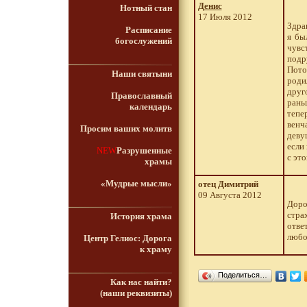
Денис
Нотный стан
17 Июля 2012
Здра
Расписание
я бы
богослужений
чувс
подр
Пото
Наши святыни
роди
друг
Православный
рань
календарь
тепе
венч
Просим ваших молитв
деву
если
NEW
Разрушенные
с эт
храмы
«Мудрые мысли»
отец Димитрий
09 Августа 2012
Доро
стра
История храма
отве
любов
Центр Гелиос: Дорога
к храму
Поделиться…
Как нас найти?
(наши реквизиты)