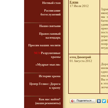
Елена
Нотный стан
17 Июля 2012
Здра
Расписание
икон
богослужений
мы н
батю
удив
Наши святыни
прио
пост
Православный
пере
календарь
доме
понр
Просим ваших молитв
неуд
NEW
Разрушенные
храмы
отец Димитрий
01 Августа 2012
Доро
«Мудрые мысли»
инов
одно
она н
История храма
Вы г
в эт
Центр Гелиос: Дорога
легч
к храму
Как нас найти?
Поделиться…
(наши реквизиты)