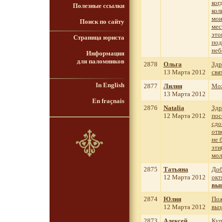
ког
Полезные ссылки
кол
мои
Поиск по сайту
мес
это
Страница юриста
под
неб
Информация
для паломников
2878
Ольга
Здр
13 Марта 2012
свя
In English
2877
Лилия
Мож
13 Марта 2012
En fraçnais
2876
Natalia
Здр
12 Марта 2012
пос
сдо
отв
не 
эти
мол
2875
Татьяна
Доб
12 Марта 2012
окт
выш
2874
Юлия
Пож
12 Марта 2012
выз
2873
Алексей
Куп