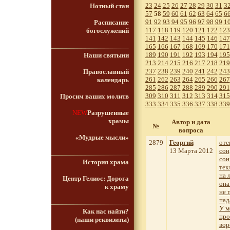
23
24
25
26
27
28
29
30
31
3
Нотный стан
57
58
59
60
61
62
63
64
65
6
91
92
93
94
95
96
97
98
99
1
Расписание
117
118
119
120
121
122
123
богослужений
141
142
143
144
145
146
147
165
166
167
168
169
170
171
189
190
191
192
193
194
195
Наши святыни
213
214
215
216
217
218
219
237
238
239
240
241
242
243
Православный
261
262
263
264
265
266
267
календарь
285
286
287
288
289
290
291
309
310
311
312
313
314
315
Просим ваших молитв
333
334
335
336
337
338
339
NEW
Разрушенные
храмы
Автор и дата
№
вопроса
«Мудрые мысли»
2879
Георгий
оте
13 Марта 2012
сон
сон
История храма
тек
на 
Центр Гелиос: Дорога
она
к храму
не 
пад
У м
Как нас найти?
про
(наши реквизиты)
вор