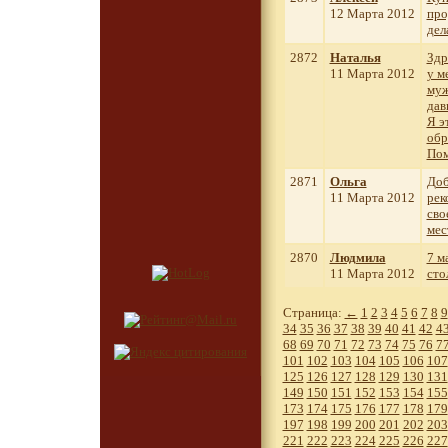
12 Марта 2012
про
дел
2872
Наталья
Здр
11 Марта 2012
у м
муж
дав
Я э
обр
Пом
2871
Ольга
Доб
11 Марта 2012
рек
сво
мес
2870
Людмила
7 м
11 Марта 2012
сто
Страница:
←
1
2
3
4
5
6
7
8
9
34
35
36
37
38
39
40
41
42
4
68
69
70
71
72
73
74
75
76
7
101
102
103
104
105
106
107
125
126
127
128
129
130
131
149
150
151
152
153
154
155
173
174
175
176
177
178
179
197
198
199
200
201
202
203
221
222
223
224
225
226
227