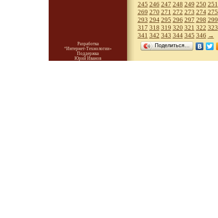
245
246
247
248
249
250
251
269
270
271
272
273
274
275
293
294
295
296
297
298
299
317
318
319
320
321
322
323
341
342
343
344
345
346
→
Разработка
Поделиться…
“Интернет-Технологии»
Поддержка
Юрий Иванов