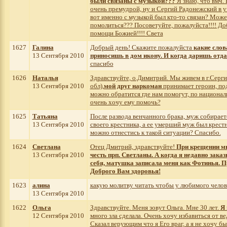
были связаны с музыкой???
Я знаю, что вмч.
очень премудрой, ну и Сергий Радонежский в у
вот именно с музыкой был кто-то связан? Мож
помолиться??? Посоветуйте, пожалуйста!!!! До
помощи Божией!!!! Света
1627
Галина
Добрый день! Скажите пожалуйста
какие слов
13 Сентября 2010
приносишь в дом икону. И когда даришь отда
спасибо
1626
Наталья
Здравствуйте, о.Димитрий. Мы живем в г.Серг
13 Сентября 2010
обл),
мой друг наркоман
принимает героин, по
можно обратится где нам помогут, по национал
очень хочу ему помочь?
1625
Татьяна
После развода венчанного брака, муж собирает
13 Сентября 2010
своего крестника, а ее умерший муж был крест
можно отнестись к такой ситуации? Спасибо.
1624
Светлана
Отец Дмитрий, здравствуйте!
При крещении мн
13 Сентября 2010
честь прп. Светланы. А когда я недавно зака
себя, матушка записала меня как Фотинья. П
Доброго Вам здоровья!
1623
алина
какую молитву читать чтобы у любимого челов
13 Сентября 2010
1622
Ольга
Здравствуйте. Меня зовут Ольга. Мне 30 лет.
Я 
12 Сентября 2010
много зла сделала. Очень хочу избавиться от в
Сказал верующим что я Его враг, а я не хочу б