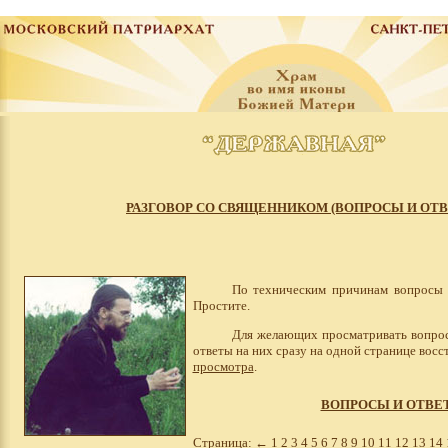
РАЗГОВОР СО СВЯЩЕННИКОМ (ВОПРОСЫ И ОТ
По техническим причинам вопросы 
Простите.
Для желающих просматривать вопрос
ответы на них сразу на одной странице вос
просмотра
.
ВОПРОСЫ И ОТВЕ
Страница:
←
1
2
3
4
5
6
7
8
9
10
11
12
13
14