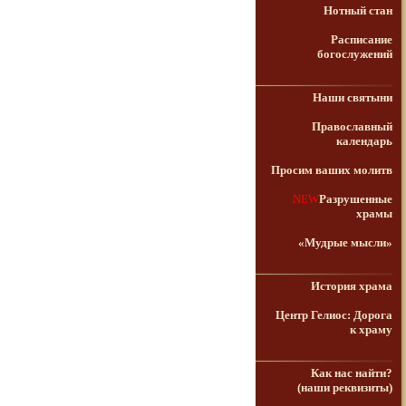
Нотный стан
Расписание
богослужений
Наши святыни
Православный
календарь
Просим ваших молитв
NEW
Разрушенные
храмы
«Мудрые мысли»
История храма
Центр Гелиос: Дорога
к храму
Как нас найти?
(наши реквизиты)