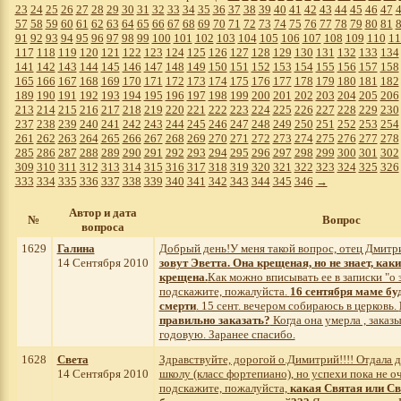
23
24
25
26
27
28
29
30
31
32
33
34
35
36
37
38
39
40
41
42
43
44
45
46
47
57
58
59
60
61
62
63
64
65
66
67
68
69
70
71
72
73
74
75
76
77
78
79
80
81
91
92
93
94
95
96
97
98
99
100
101
102
103
104
105
106
107
108
109
110
11
117
118
119
120
121
122
123
124
125
126
127
128
129
130
131
132
133
134
141
142
143
144
145
146
147
148
149
150
151
152
153
154
155
156
157
158
165
166
167
168
169
170
171
172
173
174
175
176
177
178
179
180
181
182
189
190
191
192
193
194
195
196
197
198
199
200
201
202
203
204
205
206
213
214
215
216
217
218
219
220
221
222
223
224
225
226
227
228
229
230
237
238
239
240
241
242
243
244
245
246
247
248
249
250
251
252
253
254
261
262
263
264
265
266
267
268
269
270
271
272
273
274
275
276
277
278
285
286
287
288
289
290
291
292
293
294
295
296
297
298
299
300
301
302
309
310
311
312
313
314
315
316
317
318
319
320
321
322
323
324
325
326
333
334
335
336
337
338
339
340
341
342
343
344
345
346
→
Автор и дата
№
Вопрос
вопроса
1629
Галина
Добрый день!У меня такой вопрос, отец Дмитр
14 Сентября 2010
зовут Эветта. Она крещеная, но не знает, ка
крещена.
Как можно вписывать ее в записки "о 
подскажите, пожалуйста.
16 сентября маме буд
смерти
. 15 сент. вечером собираюсь в церковь.
правильно заказать?
Когда она умерла , заказ
годовую. Заранее спасибо.
1628
Света
Здравствуйте, дорогой о.Димитрий!!!! Отдала 
14 Сентября 2010
школу (класс фортепиано), но успехи пока не о
подскажите, пожалуйста,
какая Святая или Св