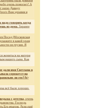
 Екатерина была девицей
чебе очень помогает! А
ет царю Давиду
брого Вам здравия и
а надо говорить когда
ешь из дома.
Заранее
иев Посад (Московская
дскажите в какой храм
ьности он грузин. Я
ся жениться на матери
ным нашего сына. Как
е дали имя Светлана в
зывала сорокоуст на
равильно ли это?/b>
ека всё было хорошо.
ведьма с детства
, очень
едьмовства. Господь
ыть Его врагом. Дело ещё