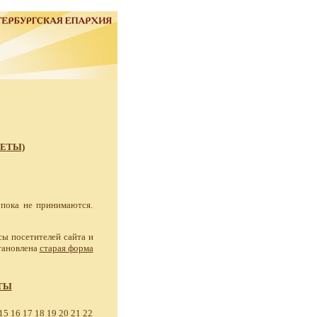
ВЕТЫ)
пока не принимаются.
ы посетителей сайта и
становлена
старая форма
ТЫ
15
16
17
18
19
20
21
22