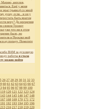
у Марию, ангелов,
авиться. Ещё у меня
ре враг (дьявол) со мной
му душу, если... и он у
 перестать быть врагом
рести веру? До крещения
им словом Троицу
зал уже что ни в этом
рещение было, но
анителя и Проклял мой
м в ад попаду. Помогите
сибо ВАМ за духовную
поводу работы
я стала
оту можно пойти
5
26
27
28
29
30
31
32
33
59
60
61
62
63
64
65
66
67
93
94
95
96
97
98
99
100
119
120
121
122
123
124
143
144
145
146
147
148
167
168
169
170
171
172
191
192
193
194
195
196
215
216
217
218
219
220