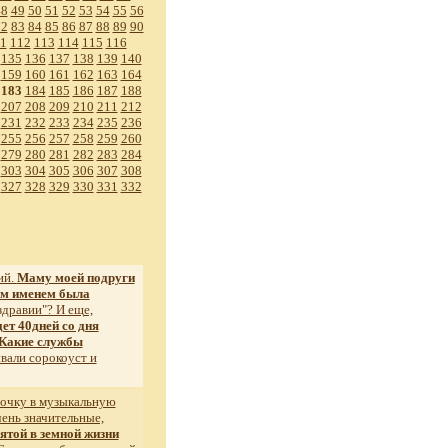
48
49
50
51
52
53
54
55
56
82
83
84
85
86
87
88
89
90
1
112
113
114
115
116
135
136
137
138
139
140
159
160
161
162
163
164
183
184
185
186
187
188
207
208
209
210
211
212
231
232
233
234
235
236
255
256
257
258
259
260
279
280
281
282
283
284
303
304
305
306
307
308
327
328
329
330
331
332
ий.
Маму моей подруги
ким именем была
здравии"? И еще,
ет 40дней со дня
Какие службы
ывали сорокоуст и
дочку в музыкальную
чень значительные,
ятой в земной жизни