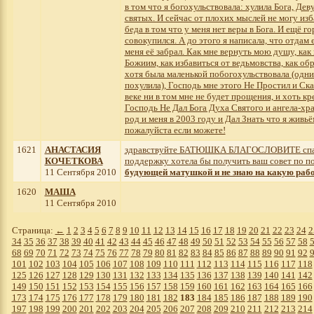
в том что я богохульствовала: хулила Бога, Дев
святых. И сейчас от плохих мыслей не могу изб
беда в том что у меня нет веры в Бога. И ещё го
совокупился. А до этого я написала, что отдам е
меня её забрал. Как мне вернуть мою душу, как
Божиим, как избавиться от ведьмовства, как об
хотя была маленькой побогохульствовала (одн
похулила), Господь мне этого Не Простил и Ска
веке ни в том мне не будет прощения, и хоть к
Господь Не Дал Бога Духа Святого и ангела-хр
род и меня в 2003 году и Дал Знать что я живьё
пожалуйста если можете!
1621
АНАСТАСИЯ
здравствуйте БАТЮШКА БЛАГОСЛОВИТЕ спа
КОЧЕТКОВА
поддержку хотела бы получить ваш совет по 
11 Сентября 2010
будующей матушкой и не знаю на какую раб
1620
МАША
11 Сентября 2010
Страница:
←
1
2
3
4
5
6
7
8
9
10
11
12
13
14
15
16
17
18
19
20
21
22
23
24
2
34
35
36
37
38
39
40
41
42
43
44
45
46
47
48
49
50
51
52
53
54
55
56
57
58
68
69
70
71
72
73
74
75
76
77
78
79
80
81
82
83
84
85
86
87
88
89
90
91
92
101
102
103
104
105
106
107
108
109
110
111
112
113
114
115
116
117
118
125
126
127
128
129
130
131
132
133
134
135
136
137
138
139
140
141
142
149
150
151
152
153
154
155
156
157
158
159
160
161
162
163
164
165
166
173
174
175
176
177
178
179
180
181
182
183
184
185
186
187
188
189
190
197
198
199
200
201
202
203
204
205
206
207
208
209
210
211
212
213
214